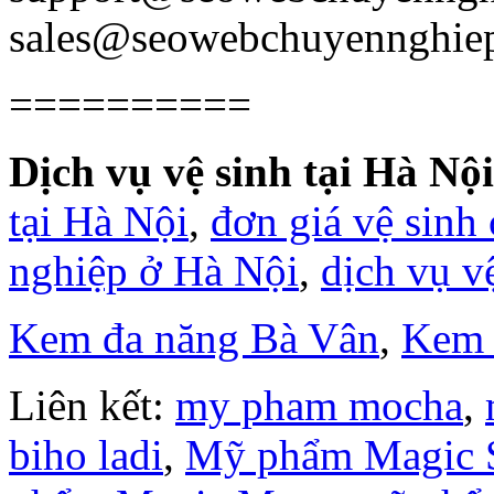
sales@seowebchuyennghie
==========
Dịch vụ vệ sinh tại Hà Nội
tại Hà Nội
,
đơn giá vệ sinh
nghiệp ở Hà Nội
,
dịch vụ v
Kem đa năng Bà Vân
,
Kem 
Liên kết:
my pham mocha
,
biho ladi
,
Mỹ phẩm Magic 