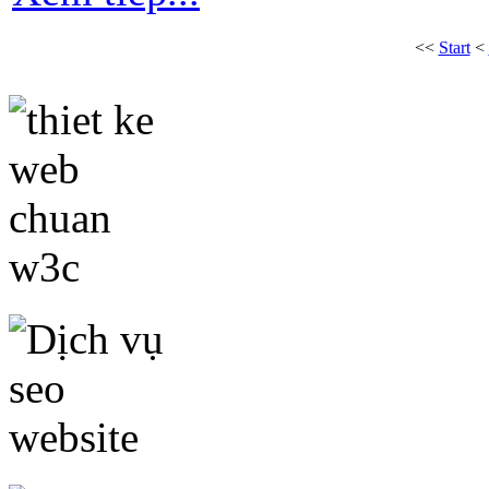
<<
Start
<