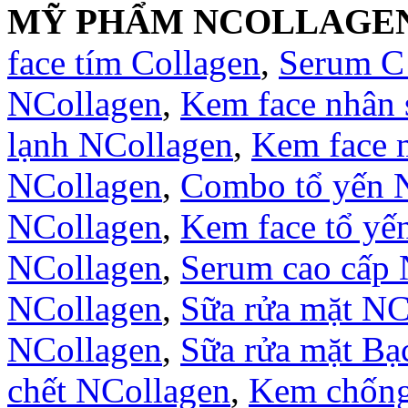
MỸ PHẨM NCOLLAGE
face tím Collagen
,
Serum C
NCollagen
,
Kem face nhân
lạnh NCollagen
,
Kem face 
NCollagen
,
Combo tổ yến 
NCollagen
,
Kem face tổ yế
NCollagen
,
Serum cao cấp 
NCollagen
,
Sữa rửa mặt NC
NCollagen
,
Sữa rửa mặt B
chết NCollagen
,
Kem chống