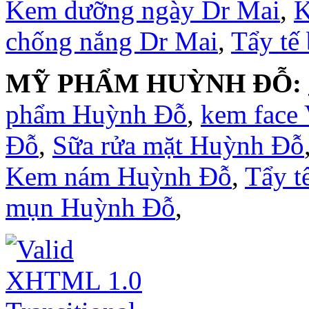
Kem dưỡng ngày Dr Mai
,
K
chống nắng Dr Mai
,
Tẩy tế
MỸ PHẨM HUỲNH ĐỖ:
phẩm Huỳnh Đỗ
,
kem face
Đỗ
,
Sữa rửa mặt Huỳnh Đỗ
Kem nám Huỳnh Đỗ
,
Tẩy t
mụn Huỳnh Đỗ
,