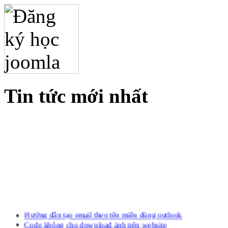
Tin tức mới nhất
Hướng dẫn tạo email theo tên miền dùng outlook
Code không cho download ảnh trên website
Công cụ check Hosting