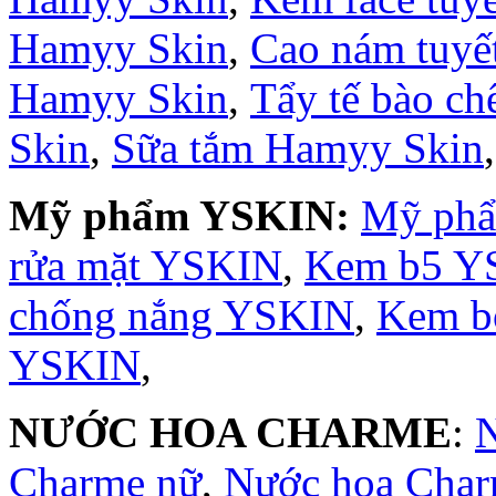
Hamyy Skin
,
Cao nám tuyế
Hamyy Skin
,
Tẩy tế bào c
Skin
,
Sữa tắm Hamyy Skin
Mỹ phẩm YSKIN:
Mỹ ph
rửa mặt YSKIN
,
Kem b5 Y
chống nắng YSKIN
,
Kem b
YSKIN
,
NƯỚC HOA CHARME
:
Charme nữ
,
Nước hoa Cha