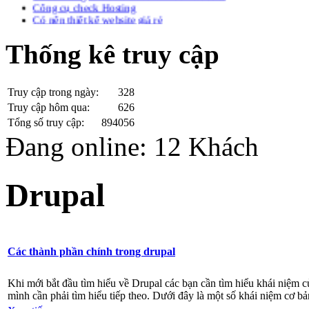
Có nên thiết kế website giá rẻ
Jquery popup div - Jquery popup div on hover
lenh half life - Lệnh half life
Thống kê truy cập
Liên thông giữa Website và Facebook
Tạo SubDomain
Làm sắc nét ảnh bằng photoshop
Tạo chữ bóng trong photoshop
Truy cập trong ngày:
328
max-width width table in chrome
Truy cập hôm qua:
626
Trang web Ác ý Đã biết!
Tổng số truy cập:
894056
Xuất file .ico với Photoshop
Check IP Public ở mạng bạn đang sử dụng
Đang online: 12 Khách
![CDATA[
Lưu ký tự đặc biệt vào Database với PHP
Không sạc được Pin Laptop
Drupal
Download ngôn ngữ Tiếng Việt cho Joomla 2.5 Full
Các phép biến đổi định dạng số trong PHP
Hiệu ứng chạy cuộn tin tức với jquery
Các thành phần chính trong drupal
Khi mới bắt đầu tìm hiểu về Drupal các bạn cần tìm hiểu khái niệm 
mình cần phải tìm hiểu tiếp theo. Dưới đây là một số khái niệm cơ bả