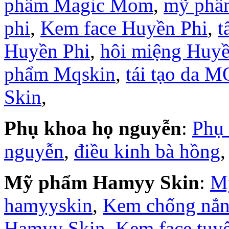
phẩm Magic Mom
,
mỹ phẩ
phi
,
Kem face Huyền Phi
,
t
Huyền Phi
,
hôi miệng Huyề
phẩm Mqskin
,
tái tạo da M
Skin
,
Phụ khoa họ nguyễn
:
Phụ
nguyễn
,
điều kinh bà hồng
Mỹ phẩm Hamyy Skin
:
M
hamyyskin
,
Kem chống nắ
Hamyy Skin
,
Kem face tuy