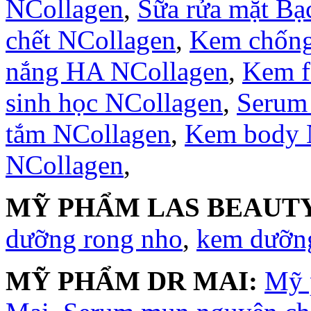
NCollagen
,
Sữa rửa mặt B
chết NCollagen
,
Kem chống
nắng HA NCollagen
,
Kem f
sinh học NCollagen
,
Serum
tắm NCollagen
,
Kem body 
NCollagen
,
MỸ PHẨM LAS BEAUTY
dưỡng rong nho
,
kem dưỡng
MỸ PHẨM DR MAI:
Mỹ 