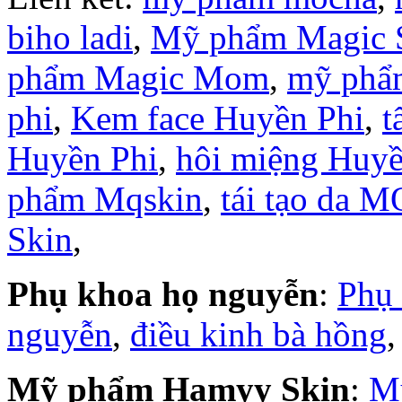
biho ladi
,
Mỹ phẩm Magic 
phẩm Magic Mom
,
mỹ phẩ
phi
,
Kem face Huyền Phi
,
t
Huyền Phi
,
hôi miệng Huyề
phẩm Mqskin
,
tái tạo da M
Skin
,
Phụ khoa họ nguyễn
:
Phụ
nguyễn
,
điều kinh bà hồng
Mỹ phẩm Hamyy Skin
:
M