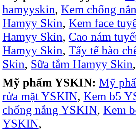
hamyyskin
,
Kem chống nắ
Hamyy Skin
,
Kem face tuy
Hamyy Skin
,
Cao nám tuyế
Hamyy Skin
,
Tẩy tế bào c
Skin
,
Sữa tắm Hamyy Skin
Mỹ phẩm YSKIN:
Mỹ ph
rửa mặt YSKIN
,
Kem b5 Y
chống nắng YSKIN
,
Kem b
YSKIN
,