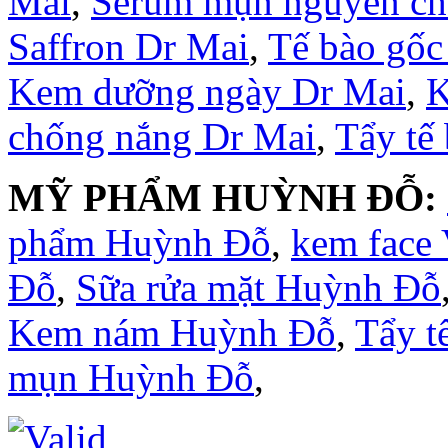
Mai
,
Serum mụn nguyên ch
Saffron Dr Mai
,
Tế bào gốc
Kem dưỡng ngày Dr Mai
,
K
chống nắng Dr Mai
,
Tẩy tế
MỸ PHẨM HUỲNH ĐỖ:
phẩm Huỳnh Đỗ
,
kem face
Đỗ
,
Sữa rửa mặt Huỳnh Đỗ
Kem nám Huỳnh Đỗ
,
Tẩy t
mụn Huỳnh Đỗ
,