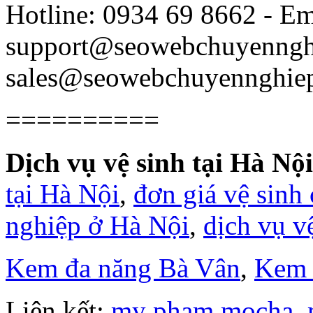
Hotline: 0934 69 8662 - Em
support@seowebchuyenngh
sales@seowebchuyennghie
==========
Dịch vụ vệ sinh tại Hà Nội
tại Hà Nội
,
đơn giá vệ sinh
nghiệp ở Hà Nội
,
dịch vụ v
Kem đa năng Bà Vân
,
Kem 
Liên kết:
my pham mocha
,