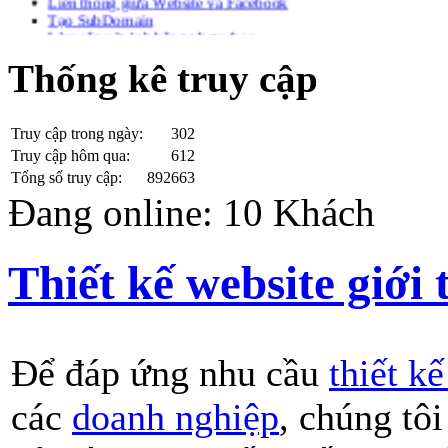
Tạo SubDomain
Làm sắc nét ảnh bằng photoshop
Tạo chữ bóng trong photoshop
max-width width table in chrome
Thống kê truy cập
Trang web Ác ý Đã biết!
Xuất file .ico với Photoshop
Check IP Public ở mạng bạn đang sử dụng
Truy cập trong ngày:
302
![CDATA[
Lưu ký tự đặc biệt vào Database với PHP
Truy cập hôm qua:
612
Không sạc được Pin Laptop
Tổng số truy cập:
892663
Download ngôn ngữ Tiếng Việt cho Joomla 2.5 Full
Đang online: 10 Khách
Các phép biến đổi định dạng số trong PHP
Hiệu ứng chạy cuộn tin tức với jquery
Thiết kế website giới
Để đáp ứng nhu cầu
thiết k
các
doanh nghiệp
, chúng tôi