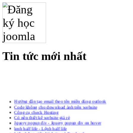
Tin tức mới nhất
Hướng dẫn tạo email theo tên miền dùng outlook
Code không cho download ảnh trên website
Công cụ check Hosting
Có nên thiết kế website giá rẻ
Jquery popup div - Jquery popup div on hover
lenh half life - Lệnh half life
Liên thông giữa Website và Facebook