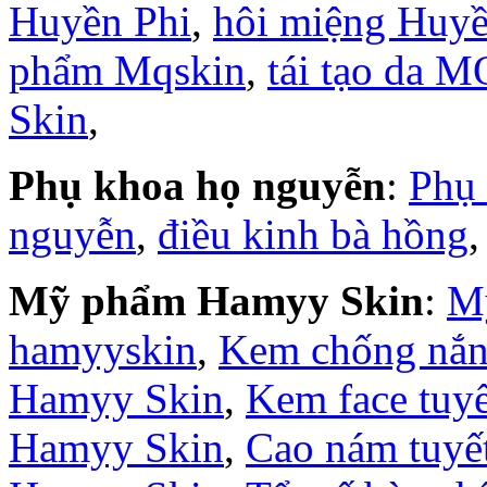
Huyền Phi
,
hôi miệng Huyề
phẩm Mqskin
,
tái tạo da M
Skin
,
Phụ khoa họ nguyễn
:
Phụ
nguyễn
,
điều kinh bà hồng
Mỹ phẩm Hamyy Skin
:
M
hamyyskin
,
Kem chống nắ
Hamyy Skin
,
Kem face tuy
Hamyy Skin
,
Cao nám tuyế