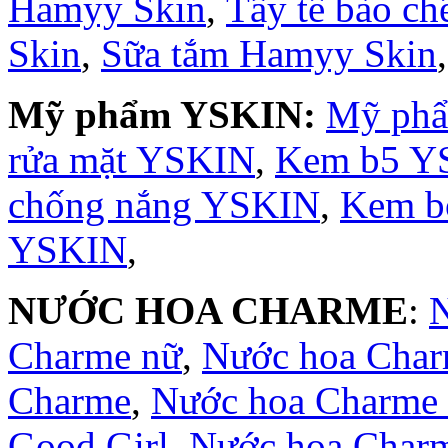
Hamyy Skin
,
Tẩy tế bào c
Skin
,
Sữa tắm Hamyy Skin
Mỹ phẩm YSKIN:
Mỹ ph
rửa mặt YSKIN
,
Kem b5 Y
chống nắng YSKIN
,
Kem b
YSKIN
,
NƯỚC HOA CHARME
:
Charme nữ
,
Nước hoa Cha
Charme
,
Nước hoa Charme 
Good Girl
,
Nước hoa Char