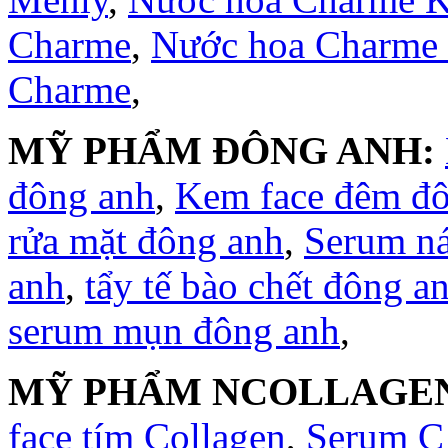
Charme
,
Nước hoa Charme
Charme
,
MỸ PHẨM ĐÔNG ANH:
đông anh
,
Kem face đêm đ
rửa mặt đông anh
,
Serum n
anh
,
tẩy tế bào chết đông a
serum mụn đông anh
,
MỸ PHẨM NCOLLAGE
face tím Collagen
,
Serum C