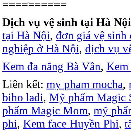
==========
Dịch vụ vệ sinh tại Hà Nội
tại Hà Nội
,
đơn giá vệ sinh
nghiệp ở Hà Nội
,
dịch vụ v
Kem đa năng Bà Vân
,
Kem 
Liên kết:
my pham mocha
,
biho ladi
,
Mỹ phẩm Magic 
phẩm Magic Mom
,
mỹ phẩ
phi
,
Kem face Huyền Phi
,
t