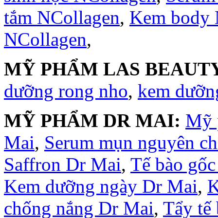
tắm NCollagen
,
Kem body 
NCollagen
,
MỸ PHẨM LAS BEAUTY
dưỡng rong nho
,
kem dưỡng
MỸ PHẨM DR MAI:
Mỹ 
Mai
,
Serum mụn nguyên ch
Saffron Dr Mai
,
Tế bào gốc
Kem dưỡng ngày Dr Mai
,
K
chống nắng Dr Mai
,
Tẩy tế