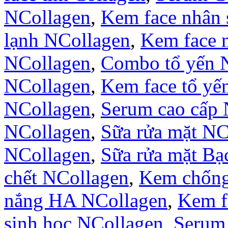
NCollagen
,
Kem face nhân
lạnh NCollagen
,
Kem face 
NCollagen
,
Combo tổ yến 
NCollagen
,
Kem face tổ yế
NCollagen
,
Serum cao cấp 
NCollagen
,
Sữa rửa mặt NC
NCollagen
,
Sữa rửa mặt B
chết NCollagen
,
Kem chống
nắng HA NCollagen
,
Kem f
sinh học NCollagen
,
Serum