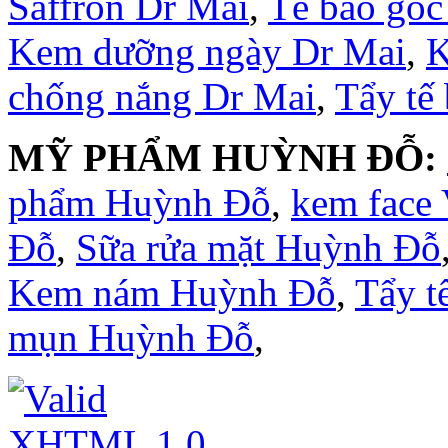
Saffron Dr Mai
,
Tế bào gốc
Kem dưỡng ngày Dr Mai
,
K
chống nắng Dr Mai
,
Tẩy tế
MỸ PHẨM HUỲNH ĐỖ:
phẩm Huỳnh Đỗ
,
kem face
Đỗ
,
Sữa rửa mặt Huỳnh Đỗ
Kem nám Huỳnh Đỗ
,
Tẩy t
mụn Huỳnh Đỗ
,