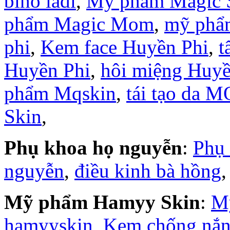
biho ladi
,
Mỹ phẩm Magic 
phẩm Magic Mom
,
mỹ phẩ
phi
,
Kem face Huyền Phi
,
t
Huyền Phi
,
hôi miệng Huyề
phẩm Mqskin
,
tái tạo da M
Skin
,
Phụ khoa họ nguyễn
:
Phụ
nguyễn
,
điều kinh bà hồng
Mỹ phẩm Hamyy Skin
:
M
hamyyskin
,
Kem chống nắ