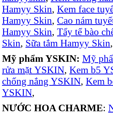
Hamyy Skin
,
Kem face tuy
Hamyy Skin
,
Cao nám tuyế
Hamyy Skin
,
Tẩy tế bào c
Skin
,
Sữa tắm Hamyy Skin
Mỹ phẩm YSKIN:
Mỹ ph
rửa mặt YSKIN
,
Kem b5 Y
chống nắng YSKIN
,
Kem b
YSKIN
,
NƯỚC HOA CHARME
: