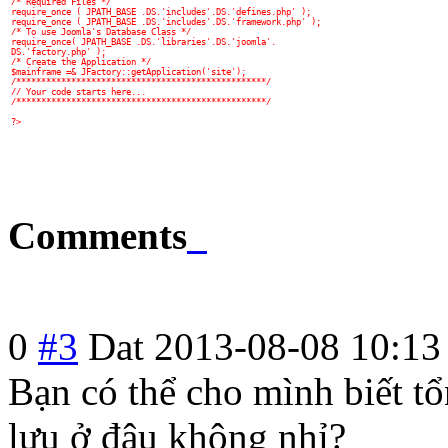
/* Required Files */
require_once ( JPATH_BASE .DS.'includes'.DS.'defines.php' );
require_once ( JPATH_BASE .DS.'includes'.DS.'framework.php' );
/* To use Joomla's Database Class */
require_once( JPATH_BASE .DS.'libraries'.DS.'joomla'.
DS.'factory.php' );
/* Create the Application */
$mainframe =& JFactory::getApplication('site');
/**************************************************/
// Your code starts here...
/**************************************************/
?>
Comments
0
#3
Dat
2013-08-08 10:13
Bạn có thể cho mình biết t
lưu ở đâu không nhỉ?