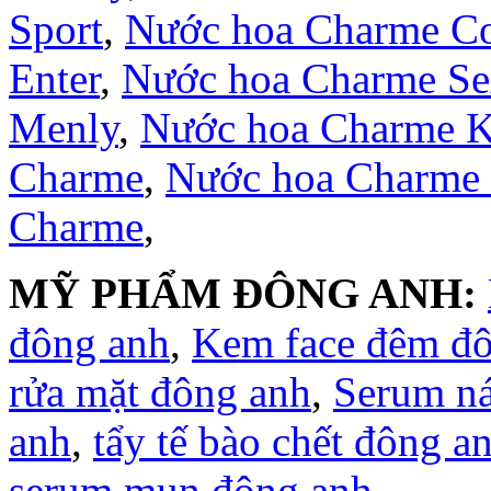
Sport
,
Nước hoa Charme Co
Enter
,
Nước hoa Charme S
Menly
,
Nước hoa Charme 
Charme
,
Nước hoa Charme
Charme
,
MỸ PHẨM ĐÔNG ANH:
đông anh
,
Kem face đêm đ
rửa mặt đông anh
,
Serum n
anh
,
tẩy tế bào chết đông a
serum mụn đông anh
,