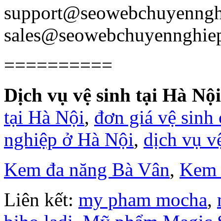
support@seowebchuyenngh
sales@seowebchuyennghie
==========
Dịch vụ vệ sinh tại Hà Nội
tại Hà Nội
,
đơn giá vệ sinh
nghiệp ở Hà Nội
,
dịch vụ v
Kem đa năng Bà Vân
,
Kem 
Liên kết:
my pham mocha
,