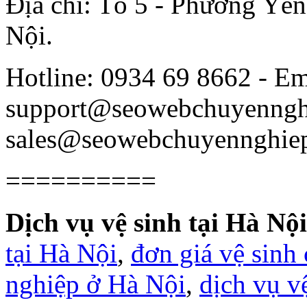
Địa chỉ: Tổ 5 - Phường Yê
Nội.
Hotline: 0934 69 8662 - Em
support@seowebchuyenngh
sales@seowebchuyennghie
==========
Dịch vụ vệ sinh tại Hà Nội
tại Hà Nội
,
đơn giá vệ sinh
nghiệp ở Hà Nội
,
dịch vụ v