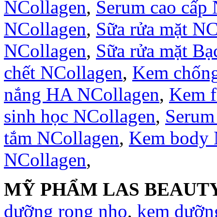
NCollagen
,
Serum cao cấp 
NCollagen
,
Sữa rửa mặt NC
NCollagen
,
Sữa rửa mặt B
chết NCollagen
,
Kem chống
nắng HA NCollagen
,
Kem f
sinh học NCollagen
,
Serum
tắm NCollagen
,
Kem body 
NCollagen
,
MỸ PHẨM LAS BEAUTY
dưỡng rong nho
,
kem dưỡng