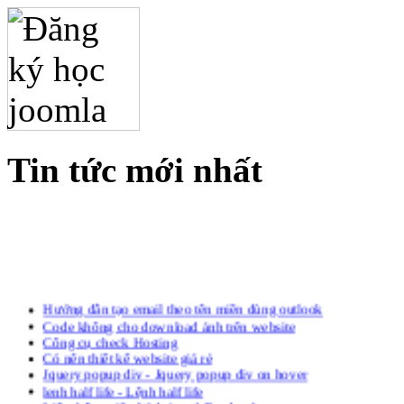
Tin tức mới nhất
Hướng dẫn tạo email theo tên miền dùng outlook
Code không cho download ảnh trên website
Công cụ check Hosting
Có nên thiết kế website giá rẻ
Jquery popup div - Jquery popup div on hover
lenh half life - Lệnh half life
Liên thông giữa Website và Facebook