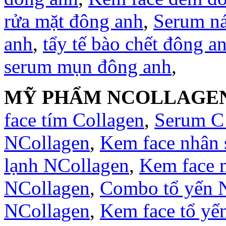
rửa mặt đông anh
,
Serum n
anh
,
tẩy tế bào chết đông a
serum mụn đông anh
,
MỸ PHẨM NCOLLAGE
face tím Collagen
,
Serum C
NCollagen
,
Kem face nhân
lạnh NCollagen
,
Kem face 
NCollagen
,
Combo tổ yến 
NCollagen
,
Kem face tổ yế