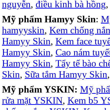
nguyễn
,
điều kinh bà hồng
Mỹ phẩm Hamyy Skin
:
M
hamyyskin
,
Kem chống nắ
Hamyy Skin
,
Kem face tuy
Hamyy Skin
,
Cao nám tuyế
Hamyy Skin
,
Tẩy tế bào c
Skin
,
Sữa tắm Hamyy Skin
Mỹ phẩm YSKIN:
Mỹ ph
rửa mặt YSKIN
,
Kem b5 Y