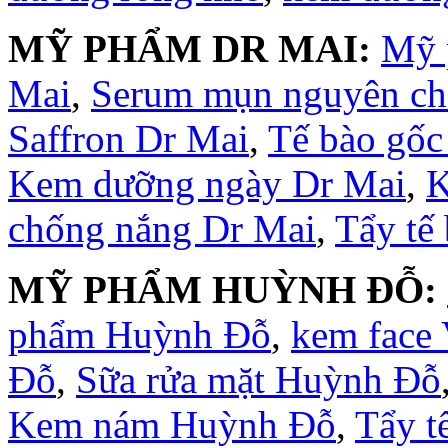
MỸ PHẨM DR MAI:
Mỹ 
Mai
,
Serum mụn nguyên ch
Saffron Dr Mai
,
Tế bào gốc
Kem dưỡng ngày Dr Mai
,
K
chống nắng Dr Mai
,
Tẩy tế
MỸ PHẨM HUỲNH ĐỖ:
phẩm Huỳnh Đỗ
,
kem face
Đỗ
,
Sữa rửa mặt Huỳnh Đỗ
Kem nám Huỳnh Đỗ
,
Tẩy t