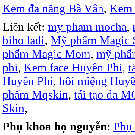
Kem đa năng Bà Vân
,
Kem 
Liên kết:
my pham mocha
,
biho ladi
,
Mỹ phẩm Magic 
phẩm Magic Mom
,
mỹ phẩ
phi
,
Kem face Huyền Phi
,
t
Huyền Phi
,
hôi miệng Huyề
phẩm Mqskin
,
tái tạo da M
Skin
,
Phụ khoa họ nguyễn
:
Phụ