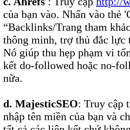
c. Ahrefs
: Truy cập
http:/
của bạn vào. Nhấn vào thẻ 
“Backlinks/Trang tham khảo
thông minh, trợ thủ đắc lực 
Nó giúp thu hẹp phạm vi tổn
kết do-followed hoặc no-fol
nữa.
d. MajesticSEO
: Truy cập 
nhập tên miền của bạn và ch
tất cả các liên kết chứ không