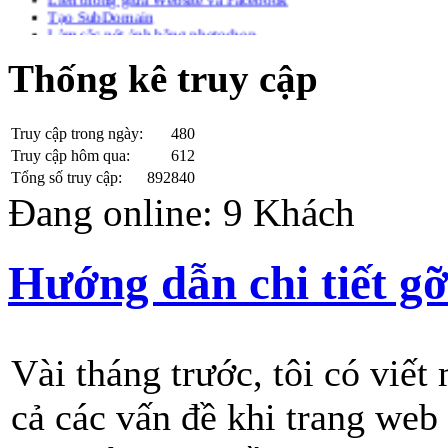
Tạo SubDomain
Làm sắc nét ảnh bằng photoshop
Tạo chữ bóng trong photoshop
max-width width table in chrome
Thống kê truy cập
Trang web Ác ý Đã biết!
Xuất file .ico với Photoshop
Check IP Public ở mạng bạn đang sử dụng
![CDATA[
Truy cập trong ngày:
480
Lưu ký tự đặc biệt vào Database với PHP
Truy cập hôm qua:
612
Không sạc được Pin Laptop
Tổng số truy cập:
892840
Download ngôn ngữ Tiếng Việt cho Joomla 2.5 Full
Đang online: 9 Khách
Các phép biến đổi định dạng số trong PHP
Hiệu ứng chạy cuộn tin tức với jquery
Hướng dẫn chi tiết g
Vài tháng trước, tôi có viết
cả các vấn đề khi trang web 