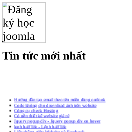
Tin tức mới nhất
Hướng dẫn tạo email theo tên miền dùng outlook
Code không cho download ảnh trên website
Công cụ check Hosting
Có nên thiết kế website giá rẻ
Jquery popup div - Jquery popup div on hover
lenh half life - Lệnh half life
Liên thông giữa Website và Facebook