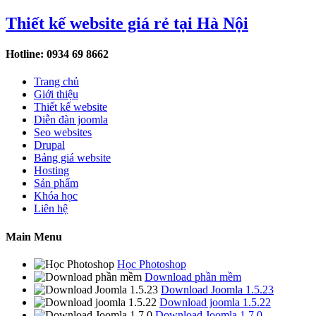
Thiết kế website giá rẻ tại Hà Nội
Hotline: 0934 69 8662
Trang chủ
Giới thiệu
Thiết kế website
Diễn đàn joomla
Seo websites
Drupal
Bảng giá website
Hosting
Sản phẩm
Khóa học
Liên hệ
Main Menu
Học Photoshop
Download phần mềm
Download Joomla 1.5.23
Download joomla 1.5.22
Download Joomla 1.7.0