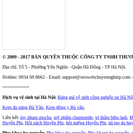
© 2009 - 2017 BẢN QUYỀN THUỘC CÔNG TY TNHH THƯ
Địa chỉ: Tổ 5 - Phường Yên Nghĩa - Quận Hà Đông - TP Hà Nội.
Hotline: 0934 69 8662 - Email: support@seowebchuyennghiep.com
==========
Dịch vụ vệ sinh tại Hà Nội:
Bảng giá vệ sinh công nghiệp tại Hà Nộ
Kem đa năng Bà Vân
,
Kem đông y Bà vân
,
Liên kết:
my pham mocha
,
mỹ phẩm chamomile
,
trị thâm biho ladi
,
M
Huyền Phi
,
Hôi nách Huyền Phi
,
hôi miệng Huyền Phi
,
tái tạo da hu
Phụ khoa họ nguyễn
:
Phụ khoa họ nguyễn
,
Phụ khang họ nguyễn
,