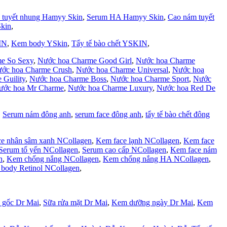
 tuyết nhung Hamyy Skin
,
Serum HA Hamyy Skin
,
Cao nám tuyết
kin
,
IN
,
Kem body YSkin
,
Tẩy tế bào chết YSKIN
,
e So Sexy
,
Nước hoa Charme Good Girl
,
Nước hoa Charme
ớc hoa Charme Crush
,
Nước hoa Charme Universal
,
Nước hoa
 Guility
,
Nước hoa Charme Boss
,
Nước hoa Charme Sport
,
Nước
ước hoa Mr Charme
,
Nước hoa Charme Luxury
,
Nước hoa Red De
,
Serum nám đông anh
,
serum face đông anh
,
tẩy tế bào chết đông
e nhân sâm xanh NCollagen
,
Kem face lạnh NCollagen
,
Kem face
Serum tổ yến NCollagen
,
Serum cao cấp NCollagen
,
Kem face nám
n
,
Kem chống nắng NCollagen
,
Kem chống nắng HA NCollagen
,
body Retinol NCollagen
,
 gốc Dr Mai
,
Sữa rửa mặt Dr Mai
,
Kem dưỡng ngày Dr Mai
,
Kem