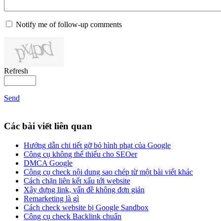
Notify me of follow-up comments
Refresh
Send
Các bài viết liên quan
Hướng dẫn chi tiết gỡ bỏ hình phạt của Google
Công cụ không thể thiếu cho SEOer
DMCA Google
Công cụ check nội dung sao chép từ một bài viết khác
Cách chặn liên kết xấu tới website
Xây dựng link, vấn đề không đơn giản
Remarketing là gì
Cách check website bị Google Sandbox
Công cụ check Backlink chuẩn