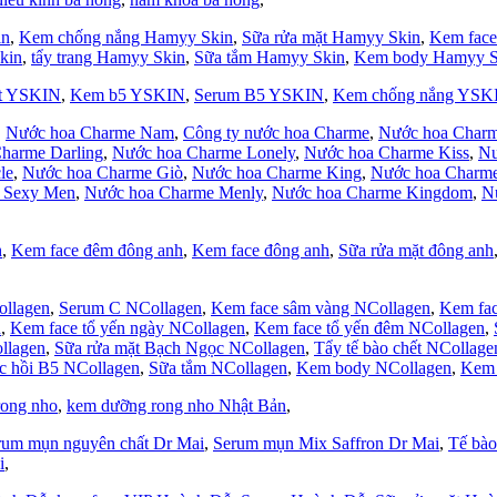
in
,
Kem chống nắng Hamyy Skin
,
Sữa rửa mặt Hamyy Skin
,
Kem face
kin
,
tẩy trang Hamyy Skin
,
Sữa tắm Hamyy Skin
,
Kem body Hamyy S
ặt YSKIN
,
Kem b5 YSKIN
,
Serum B5 YSKIN
,
Kem chống nắng YSK
,
Nước hoa Charme Nam
,
Công ty nước hoa Charme
,
Nước hoa Charm
harme Darling
,
Nước hoa Charme Lonely
,
Nước hoa Charme Kiss
,
Nư
le
,
Nước hoa Charme Giò
,
Nước hoa Charme King
,
Nước hoa Charme
 Sexy Men
,
Nước hoa Charme Menly
,
Nước hoa Charme Kingdom
,
N
h
,
Kem face đêm đông anh
,
Kem face đông anh
,
Sữa rửa mặt đông anh
ollagen
,
Serum C NCollagen
,
Kem face sâm vàng NCollagen
,
Kem fac
n
,
Kem face tổ yến ngày NCollagen
,
Kem face tổ yến đêm NCollagen
,
llagen
,
Sữa rửa mặt Bạch Ngọc NCollagen
,
Tẩy tế bào chết NCollage
c hồi B5 NCollagen
,
Sữa tắm NCollagen
,
Kem body NCollagen
,
Kem 
rong nho
,
kem dưỡng rong nho Nhật Bản
,
rum mụn nguyên chất Dr Mai
,
Serum mụn Mix Saffron Dr Mai
,
Tế bào
i
,