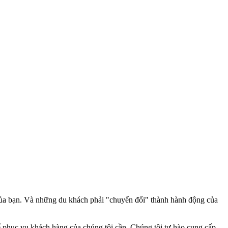
 của bạn. Và những du khách phải "chuyển đổi" thành hành động của
.
để phục vụ khách hàng của chúng tôi cần. Chúng tôi tự hào cung cấp