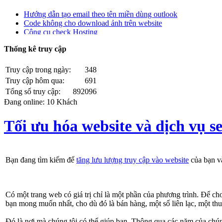
Hướng dẫn tạo email theo tên miền dùng outlook
Code không cho download ảnh trên website
Công cụ check Hosting
Có nên thiết kế website giá rẻ
Jquery popup div - Jquery popup div on hover
Thống kê truy cập
lenh half life - Lệnh half life
Liên thông giữa Website và Facebook
Truy cập trong ngày:
348
Tạo SubDomain
Truy cập hôm qua:
691
Làm sắc nét ảnh bằng photoshop
Tạo chữ bóng trong photoshop
Tổng số truy cập:
892096
max-width width table in chrome
Đang online: 10 Khách
Trang web Ác ý Đã biết!
Xuất file .ico với Photoshop
Tối ưu hóa website và dịch vụ 
Check IP Public ở mạng bạn đang sử dụng
![CDATA[
Lưu ký tự đặc biệt vào Database với PHP
Không sạc được Pin Laptop
Bạn đang tìm kiếm để
tăng lưu lượng truy cập vào website
của bạn v
Download ngôn ngữ Tiếng Việt cho Joomla 2.5 Full
Các phép biến đổi định dạng số trong PHP
Hiệu ứng chạy cuộn tin tức với jquery
Có một trang web có giá trị chỉ là một phần của phương trình. Để c
bạn mong muốn nhất, cho dù đó là bán hàng, một số liên lạc, một thu
Đó là nơi mà chúng tôi có thể giúp bạn. Thông qua các năm của chúng