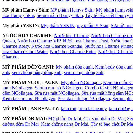
Mỹ phẩm Hamyy Skin
:
Mỹ phẩm Hamyy Skin
,
Mỹ phẩm hamyysk
hoa Hamyy Skin
,
Serum nám Hamyy Skin
,
Tẩy tế bào chết Hamyy S
Mỹ phẩm YSKIN:
Mỹ phẩm YSKIN
,
mỹ phẩm Y Skin
,
Sữa rửa m
NƯỚC HOA CHARME
:
Nước hoa Charme
,
Nước hoa Charme nữ
Queen
,
Nước hoa Charme VIP
,
Nước hoa Charme Trust
,
Nước hoa C
Charme Roisy
,
Nước hoa Charme Scandal
,
Nước hoa Charme Pinnac
hoa Charme Cool Water
,
Nước hoa Charme Enter
,
Nước hoa Charme
Charme
,
MỸ PHẨM ĐÔNG ANH:
Mỹ phẩm đông anh
,
Kem body đông an
anh
,
kem chống nắng đông anh
,
serum mụn đông anh
,
MỸ PHẨM NCOLLAGEN
:
Mỹ phẩm NCollagen
,
Kem face tím C
mụn NCollagen
,
Serum rau má NCollagen
,
Combo tổ yến NCollage
đêm NCollagen
,
Sữa rửa mặt NCollagen
,
Sữa rửa mặt hồng sâm NCo
Kem face retinol NCollagen
,
Peel da sinh học NCollagen
,
Serum phụ
MỸ PHẨM LAS BEAUTY:
kem rong nho las beauty
,
kem dưỡng 
MỸ PHẨM DR MAI:
Mỹ phẩm Dr Mai
,
Các sản phẩm Dr Mai
,
Se
dưỡng đêm Dr Mai
,
Kem chống nắng Dr Mai
,
Tẩy tế bào chết Dr Ma