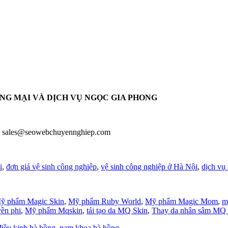
ƠNG MẠI VÀ DỊCH VỤ NGỌC GIA PHONG
 - sales@seowebchuyennghiep.com
i
,
đơn giá vệ sinh công nghiệp
,
vệ sinh công nghiệp ở Hà Nội
,
dịch vụ 
ỹ phẩm Magic Skin
,
Mỹ phẩm Ruby World
,
Mỹ phẩm Magic Mom
,
m
yền phi
,
Mỹ phẩm Mqskin
,
tái tạo da MQ Skin
,
Thay da nhân sâm MQ 
điều kinh bà hồng
,
nam khoa bà hồng
,