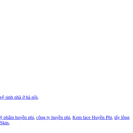
vệ sinh nhà ở hà nội
,
ỹ phẩm huyền phi
,
công ty huyền phi
,
Kem face Huyền Phi
,
tẩy lông
Skin
,